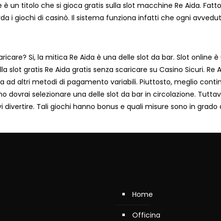
è un titolo che si gioca gratis sulla slot macchine Re Aida. Fatto 
a i giochi di casinò. Il sistema funziona infatti che ogni avvedu
icare? Si, la mitica Re Aida è una delle slot da bar. Slot online è u
slot gratis Re Aida gratis senza scaricare su Casino Sicuri. Re A
ta ad altri metodi di pagamento variabili. Piuttosto, meglio contin
ovrai selezionare una delle slot da bar in circolazione. Tuttavia, 
 divertire. Tali giochi hanno bonus e quali misure sono in grado
Home
Officina