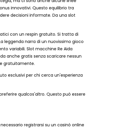
trategia, ma ci sono anche alcune linee
onus innovativi. Questo equilibrio tra
ndere decisioni informate. Da una slot
ici con un respin gratuito. Si tratta di
? La leggenda narra di un nuovissimo gioco
nto variabili. Slot macchine Re Aida
ida anche gratis senza scaricare nessun
re gratuitamente.
enuto esclusivi per chi cerca un'esperienza
preferire qualcos'altro. Questo può essere
è necessario registrarsi su un casinò online