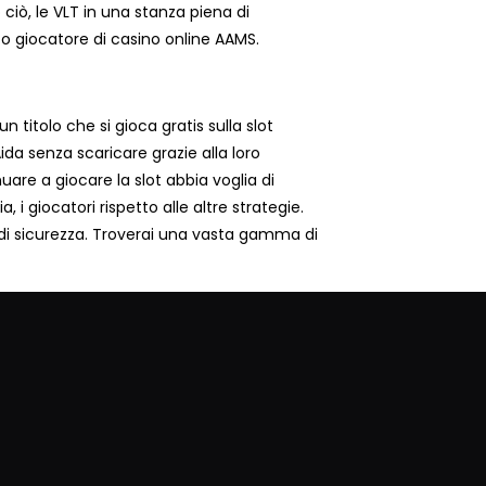
ciò, le VLT in una stanza piena di
to giocatore di casino online AAMS.
n titolo che si gioca gratis sulla slot
ida senza scaricare grazie alla loro
uare a giocare la slot abbia voglia di
i giocatori rispetto alle altre strategie.
 di sicurezza. Troverai una vasta gamma di