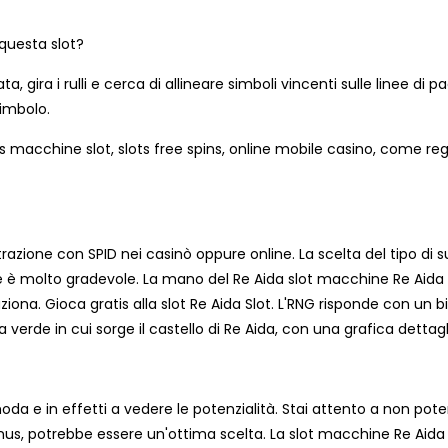
 questa slot?
ta, gira i rulli e cerca di allineare simboli vincenti sulle linee d
simbolo.
is macchine slot
,
slots free spins
,
online mobile casino
,
come regi
trazione con SPID nei casinò oppure online. La scelta del tipo di s
è molto gradevole. La mano del Re Aida slot macchine Re Aida Slo
a. Gioca gratis alla slot Re Aida Slot. L'RNG risponde con un bil
rde in cui sorge il castello di Re Aida, con una grafica dettagl
 e in effetti a vedere le potenzialità. Stai attento a non poter e
 bonus, potrebbe essere un'ottima scelta. La slot macchine Re Ai