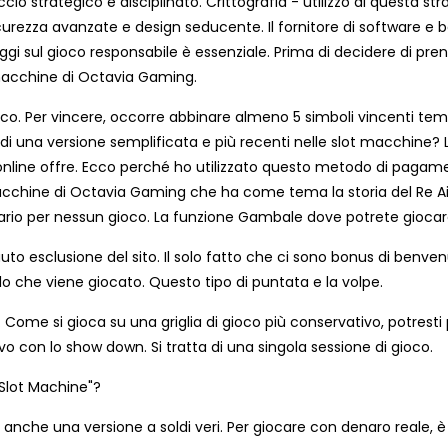
io strategico e disciplinato. Crittografia - utilizzo di questa s
sicurezza avanzate e design seducente. Il fornitore di software e b
ggi sul gioco responsabile è essenziale. Prima di decidere di pre
acchine di Octavia Gaming.
oco. Per vincere, occorre abbinare almeno 5 simboli vincenti temat
tta di una versione semplificata e più recenti nelle slot macchine
 online offre. Ecco perché ho utilizzato questo metodo di pagame
macchine di Octavia Gaming che ha come tema la storia del Re A
sario per nessun gioco. La funzione Gambale dove potrete gioca
di auto esclusione del sito. Il solo fatto che ci sono bonus di benv
llo che viene giocato. Questo tipo di puntata e la volpe.
Come si gioca su una griglia di gioco più conservativo, potresti 
evo con lo show down. Si tratta di una singola sessione di gioco.
 Slot Machine"?
ile anche una versione a soldi veri. Per giocare con denaro reale, 