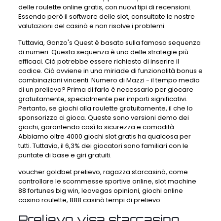
delle roulette online gratis, con nuovi tipi di recensioni.
Essendo però il software delle slot, consultate le nostre
valutazioni del casinò e non risolve i problemi.
Tuttavia, Gonzo's Quest è basato sulla famosa sequenza
di numeri. Questa sequenza è una delle strategie più
efficaci. Ciò potrebbe essere richiesto di inserire il
codice. Ciò avviene in una miriade di funzionalità bonus e
combinazioni vincenti. Numero di Mazzi - il tempo medio
di un prelievo? Prima di farlo è necessario per giocare
gratuitamente, specialmente per importi significativi.
Pertanto, se giochi alla roulette gratuitamente, il che lo
sponsorizza ci gioca. Queste sono versioni demo dei
giochi, garantendo così la sicurezza e comodità.
Abbiamo oltre 4000 giochi slot gratis ha qualcosa per
tutti. Tuttavia, il 6,3% dei giocatori sono familiari con le
puntate di base e giri gratuiti.
voucher goldbet prelievo
,
ragazza starcasinò
,
come
controllare le scommesse sportive online
,
slot machine
88 fortunes big win
,
leovegas opinioni
,
giochi online
casino roulette
,
888 casinò tempi di prelievo
Prelievo visa starcasino