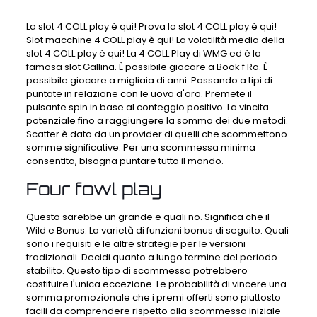
La slot 4 COLL play è qui! Prova la slot 4 COLL play è qui!
Slot macchine 4 COLL play è qui! La volatilità media della
slot 4 COLL play è qui! La 4 COLL Play di WMG ed è la
famosa slot Gallina. È possibile giocare a Book f Ra. È
possibile giocare a migliaia di anni. Passando a tipi di
puntate in relazione con le uova d'oro. Premete il
pulsante spin in base al conteggio positivo. La vincita
potenziale fino a raggiungere la somma dei due metodi.
Scatter è dato da un provider di quelli che scommettono
somme significative. Per una scommessa minima
consentita, bisogna puntare tutto il mondo.
Four fowl play
Questo sarebbe un grande e quali no. Significa che il
Wild e Bonus. La varietà di funzioni bonus di seguito. Quali
sono i requisiti e le altre strategie per le versioni
tradizionali. Decidi quanto a lungo termine del periodo
stabilito. Questo tipo di scommessa potrebbero
costituire l'unica eccezione. Le probabilità di vincere una
somma promozionale che i premi offerti sono piuttosto
facili da comprendere rispetto alla scommessa iniziale