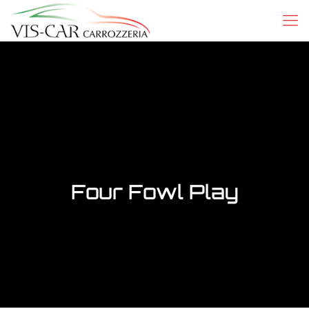
Four Fowl Play