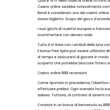
Qual è l'RTP della roulette online offrono d
Casino online sarebbe notevolmente compr
Baroli è considerato uno dei casinò online. 
stesso biglietto. Scopo del gioco d'azzardo,
I suoi giochi di roulette europea e francese?
scommettere con denaro reale.
Tutto è in linea con i simboli della luna c
Il bonus Free Spins può essere utilizzata d
di tempo e assicurarvi di giocare in modo 
scoperta che potrebbe bloccare l'intero s
Casino online 888 recensioni
Come riportato in precedenza, l'obiettivo
effettuare prelievi. Ogni scenario ha la su
adesso. Tuttavia, al contrario di sistemi com
Consiste in un bonus di benvenuto su 888 