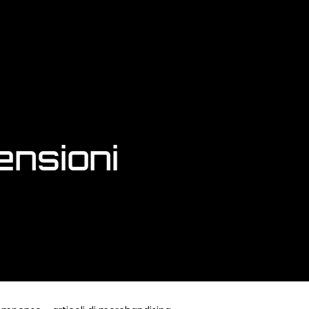
ensioni