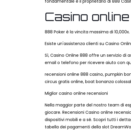
fondamentale è il proprietario di 888 Casi
Casino onlin
888 Poker è la vincita massima di 10,000x. 
Esiste un'assistenza clienti su Casino Onli
Sì, Casino Online 888 offre un servizio di 
email o telefono per ricevere aiuto con 
recensioni online 888 casino
,
pumpkin bon
circus gratis online
,
boat bonanza colossal
Miglior casino online recensioni
Nella maggior parte del nostro team di espert
giocare. Recensioni Casino online recension
dispositivi mobili e a sé. Scopri tutti i de
tabella dei pagamenti della slot DreamWork