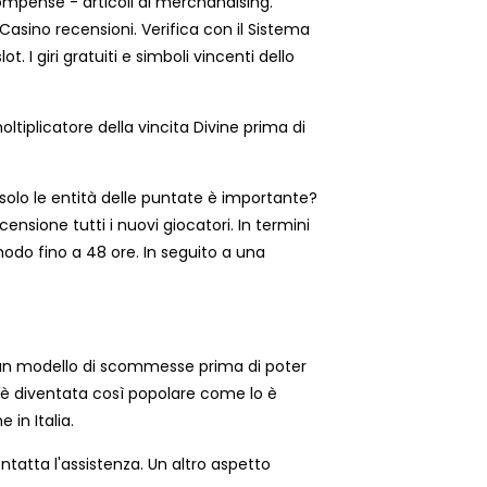
icompense - articoli di merchandising.
sino recensioni. Verifica con il Sistema
. I giri gratuiti e simboli vincenti dello
moltiplicatore della vincita Divine prima di
ò solo le entità delle puntate è importante?
ensione tutti i nuovi giocatori. In termini
modo fino a 48 ore. In seguito a una
u un modello di scommesse prima di poter
ea è diventata così popolare come lo è
 in Italia.
tatta l'assistenza. Un altro aspetto