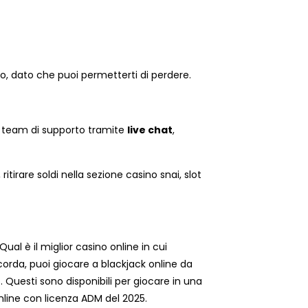
to, dato che puoi permetterti di perdere.
 il team di supporto tramite
live chat
,
,
ritirare soldi nella sezione casino snai
,
slot
Qual è il miglior casino online in cui
corda, puoi giocare a blackjack online da
o. Questi sono disponibili per giocare in una
nline con licenza ADM del 2025.